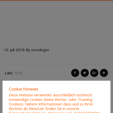
493 KARTOFFEL –
CHAMPIGNON – AUFLAUF
10. Juli 2018
By
eesslinger
LIKE:
0
Cookie Hinweis
Diese Website verwendet ausschließlich technisch
notwendige Cookies (keine Werbe- oder Tracking-
Cookies). Nähere Informationen dazu und zu Ihren
Rechten als Benutzer finden Sie in unserer
Datenschutzerklärung. Klicken Sie auf „AKZEPTIEREN“,