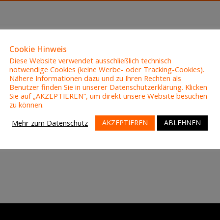
Cookie Hinweis
I
Diese Website verwendet ausschließlich technisch
notwendige Cookies (keine Werbe- oder Tracking-Cookies).
Nähere Informationen dazu und zu Ihren Rechten als
Benutzer finden Sie in unserer Datenschutzerklärung. Klicken
Sie auf „AKZEPTIEREN“, um direkt unsere Website besuchen
zu können.
AKZEPTIEREN
ABLEHNEN
Mehr zum Datenschutz