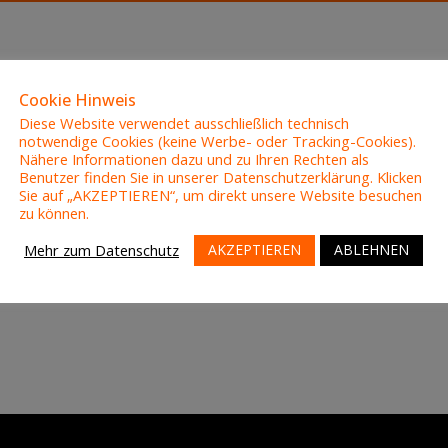
Cookie Hinweis
COLI
Diese Website verwendet ausschließlich technisch
notwendige Cookies (keine Werbe- oder Tracking-Cookies).
Nähere Informationen dazu und zu Ihren Rechten als
Benutzer finden Sie in unserer Datenschutzerklärung. Klicken
Sie auf „AKZEPTIEREN“, um direkt unsere Website besuchen
zu können.
AKZEPTIEREN
ABLEHNEN
Mehr zum Datenschutz