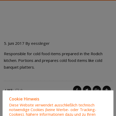
PETER PARKER
5. Juni 2017
By
eesslinger
Responsible for cold food items prepared in the Rodich
kitchen. Portions and prepares cold food items like cold
banquet platters.
LIKE:
0
Cookie Hinweis
Diese Website verwendet ausschließlich technisch
notwendige Cookies (keine Werbe- oder Tracking-
Cookies). Nähere Informationen dazu und zu Ihren