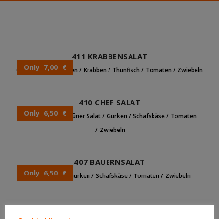
411 KRABBENSALAT
Only 7,00 €
Grüner Salat
Gurken
Krabben
Thunfisch
Tomaten
Zwiebeln
410 CHEF SALAT
Only 6,50 €
Artischocken
Grüner Salat
Gurken
Schafskäse
Tomaten
Zwiebeln
407 BAUERNSALAT
Only 6,50 €
Grüner Salat
Gurken
Schafskäse
Tomaten
Zwiebeln
406 GEMISCHTER SALAT