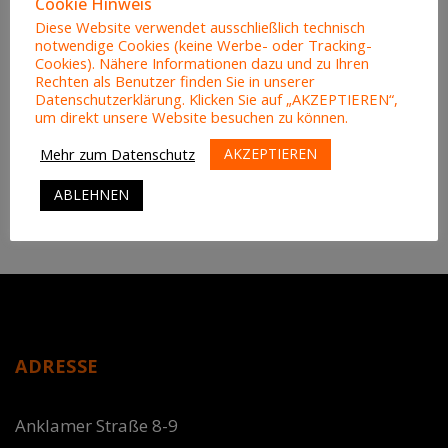
Cookie Hinweis
Only 6,00 €
Diese Website verwendet ausschließlich technisch
Grüner Salat
Gurken
Paprika
Tomaten
Zwiebeln
notwendige Cookies (keine Werbe- oder Tracking-
Cookies). Nähere Informationen dazu und zu Ihren
Rechten als Benutzer finden Sie in unserer
405 TOMATENSALAT
Datenschutzerklärung. Klicken Sie auf „AKZEPTIEREN“,
Only 6,00 €
um direkt unsere Website besuchen zu können.
Grüner Salat
Oliven
Tomaten
Zwiebeln
AKZEPTIEREN
Mehr zum Datenschutz
ABLEHNEN
ADRESSE
Anklamer Straße 8-9